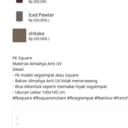
Rp 200,000
Iced Pewter
Rp 200,000
( )
shitake
Rp 200,000
( )
FK Square
Material Almahya Anti UV
Detail 
- FK model segiempat atau square
- Bahan Almahya Anti UV tidak menerawang
- Bisa dibentuk seperti memakai hijab segiempat
- Ukuran Lebar 145x145 cm
#fksquare #fksquareinstant #fksegiempat #fkantiuv #french
:
: